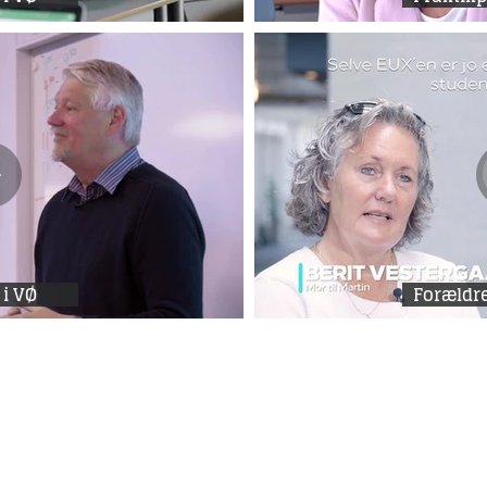
 i VØ
Forældr