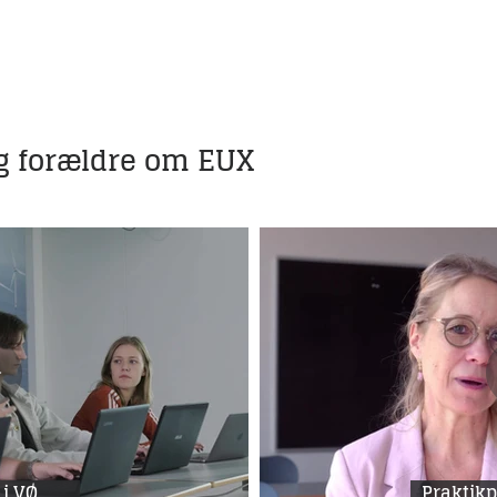
og forældre om EUX
 i VØ
Praktikp