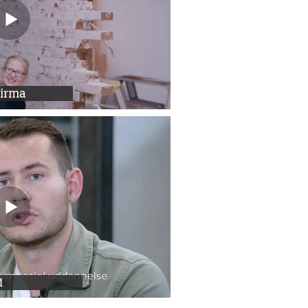
firma
d