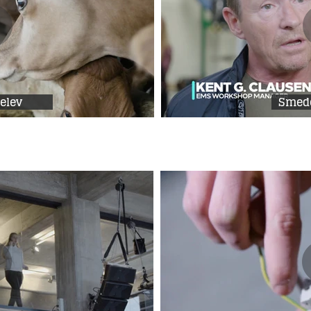
elev
Smede