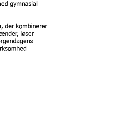
ed gymnasial
, der kombinerer
ænder, løser
orgendagens
virksomhed