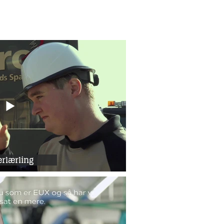
rlærling