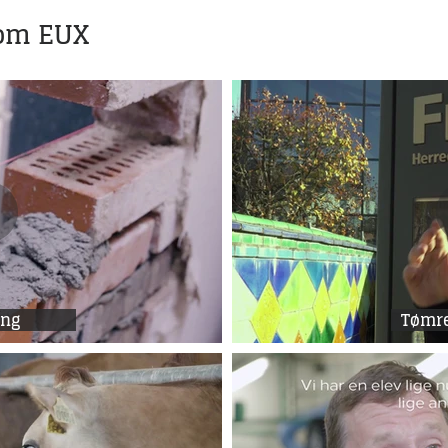
 om EUX
ing
Tømre