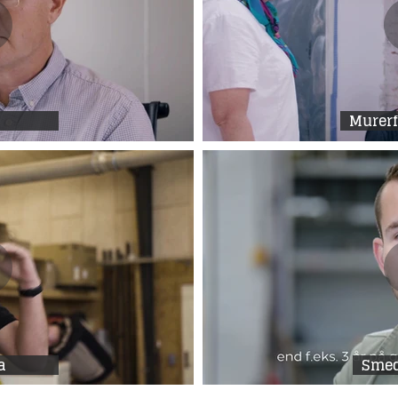
Murer
a
Sme