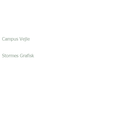
Hjemmesiden er designet og udviklet af
Campus Vejle
Logo og grafik
Stormes Grafisk
Hjemmesiden er udviklet med støtte fra
Den Europæiske Socialfond
Kontakt:
Projektleder Kirsten Back Kjeldal
Telefon:
24 46 15 21
/
72 24 20 93
Mail:
kbkj@ibc.dk